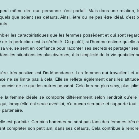
eut même dire que personne n'est parfait. Mais dans une relation, la 
, quels que soient ses défauts. Ainsi, être ou ne pas être idéal, c'est 
auts.
mbler les caractéristiques que les femmes possèdent et qui sont regar
la perfection est la sérénité. Ou plutôt, si l'homme estime qu'elle a
sa vie, se sent en confiance pour raconter ses secrets et partager ses
ns les situations les plus diverses, à la simplicité de la vie quotidienn
ère très positive est l'indépendance. Les femmes qui travaillent et a
nce ne se limite pas à cela. Elle se reflète également dans les attit
soucier de ce que les autres pensent. Cela la rend plus sexy, plus jolie e
la femme idéale se comporte différemment selon l'endroit qu'elle f
, lorsqu'elle est seule avec lui, n'a aucun scrupule et supporte tout. 
 partenaire.
lle est parfaite. Certains hommes ne sont pas fans des femmes très ma
t compléter son petit ami dans ses défauts. Cela contribue à rendre l